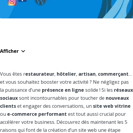
Sommaire
Afficher
Un site web vous appartient
Un site web améliore votre crédibilité
Vous avez un contrôle total sur l’expérience utilisateur
Vous êtes r
estaurateur
,
hôtelier
,
artisan
,
commerçant
…
Vous avez la possibilité de générer des leads
et vous souhaitez booster votre activité ? Ne négligez pas
Vous améliorez votre référencement naturel (SEO)
la puissance d’une
présence en ligne
solide ! Si les
réseaux
sociaux
sont incontournables pour toucher de
nouveaux
clients
et engager des conversations, un
site web vitrine
ou
e-commerce
performant
est tout aussi crucial pour
accélérer votre business. Découvrez dès maintenant les 5
raisons qui font de la création d’un site web une étape