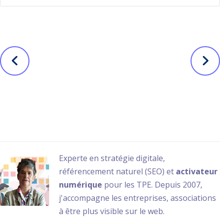
Avant
Suivant
Comment
Pourquoi vérifier
booster son
que votre site
référencemen
respecte le
t naturel avec
RGPD ?
ChatGPT ?
Nathalie Guérin
Author posts
Experte en stratégie digitale,
référencement naturel (SEO) et
activateur
numérique
pour les TPE. Depuis 2007,
j'accompagne les entreprises, associations
à être plus visible sur le web.