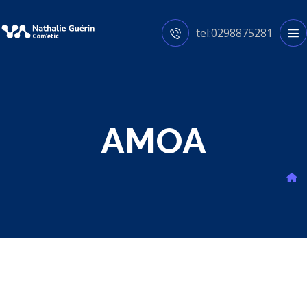
tel:0298875281
AMOA