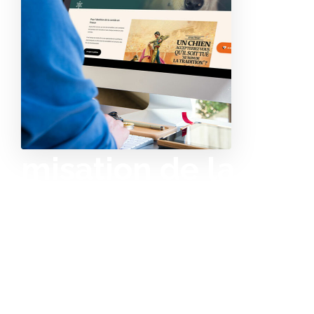
p
ti
misation de la
recherche du site
web officiel de La
SPA