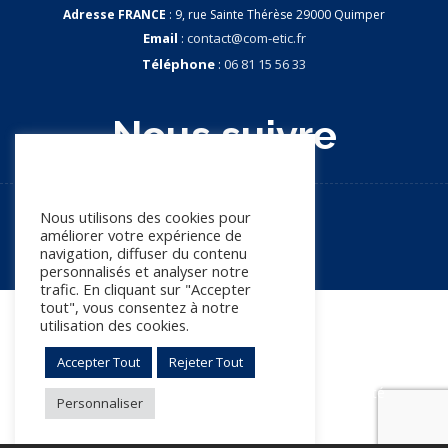
Adresse FRANCE
: 9, rue Sainte Thérèse 29000 Quimper
Email
:
contact@com-etic.fr
Téléphone
:
06 81 15 56 33
Nous suivre
Nous apprécions votre vie
privée
Nous utilisons des cookies pour
améliorer votre expérience de
navigation, diffuser du contenu
personnalisés et analyser notre
trafic. En cliquant sur "Accepter
tout", vous consentez à notre
utilisation des cookies.
© Copyright 2026. Tous droits réservés
Accepter Tout
Rejeter Tout
Mentions légales
Politique de confidentialité
Personnaliser