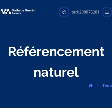
tel:0298875281
Référencement
naturel
Toute