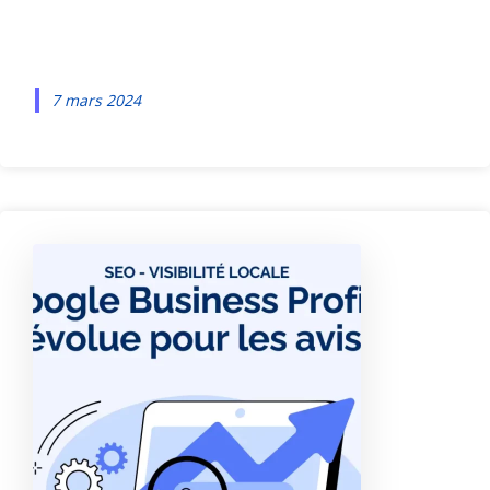
visibilité ?
7 mars 2024
V
is
i
b