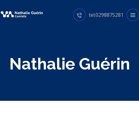
tel:0298875281
Nathalie Guérin