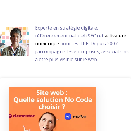
Nathalie Guérin
View all posts
Experte en stratégie digitale,
référencement naturel (SEO) et
activateur
numérique
pour les TPE. Depuis 2007,
j'accompagne les entreprises, associations
à être plus visible sur le web.
C
r