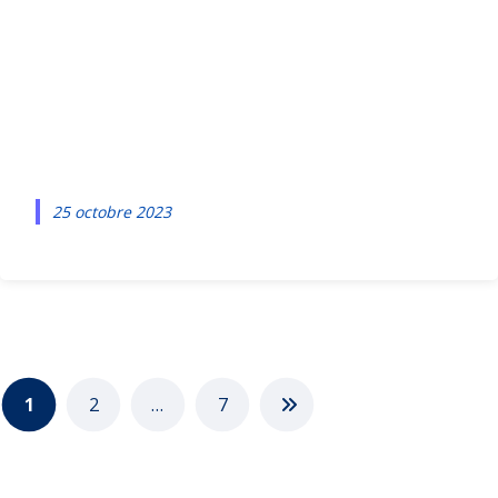
e IA les
tendances à
suivre en 2024
25 octobre 2023
1
2
…
7