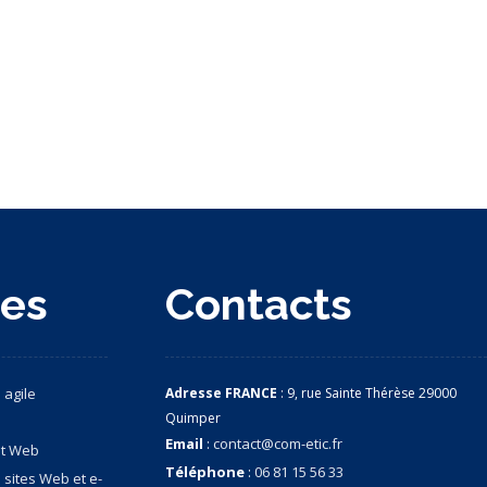
ces
Contacts
 agile
Adresse FRANCE
: 9, rue Sainte Thérèse 29000
Quimper
Email
:
contact@com-etic.fr
nt Web
Téléphone
:
06 81 15 56 33
 sites Web et e-