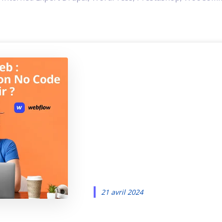
Créer un si
sans coder :
Elementor v
Webflow
21 avril 2024