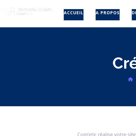
ACCUEIL
A PROPOS
D
Cré
Com’etic réalise votre s