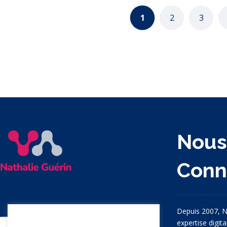
1
2
3
Nou
Conn
Depuis 2007, N
expertise digit
Nous apprécions votre vie