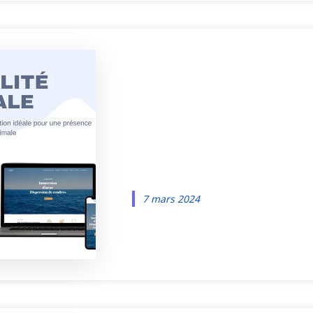
Un site One
est-il utile 
visibilité ?
7 mars 2024