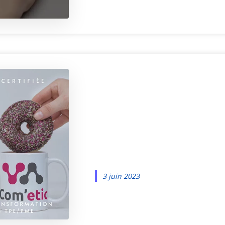
L’agence Com
Activateur 
Num
3 juin 2023