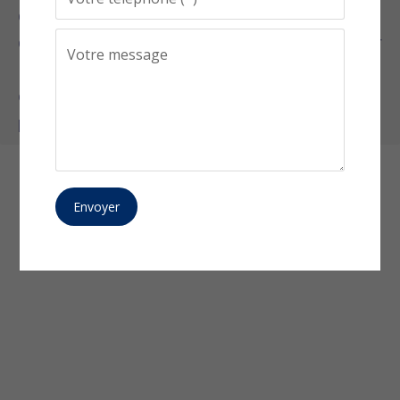
développeur front et back, cela pose question
quant à la
qualité de la prestation offerte
par
rapport à la charge de travail ! De plus, une
chose est sûre, vous n’aurez pas
un chef de
projet dédié
à ce tarif !
Envoyer
4-Création ou de
refonte de site Internet
: les postes et tarifs à
prendre en compte