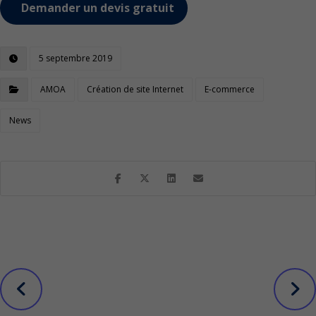
Demander un devis gratuit
5 septembre 2019
AMOA
Création de site Internet
E-commerce
News
Suivant
Élections
Avant
municipales
Quel est le prix
2020 :
d’une vidéo
création d’un
Motion Design
site de