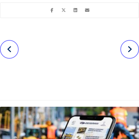
Avant
Suivant
CG-CAM
Geismar, un
renforce sa
nouveau site
présence sur
monde sur
le web avec
WordPress
notre offre TPE
Nos autres projets ...