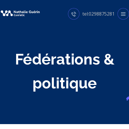
tel:0298875281
Fédérations &
politique