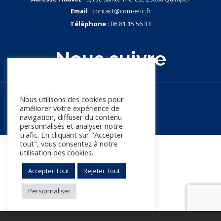
Email
:
contact@com-etic.fr
Téléphone
:
06 81 15 56 33
Nous suivre
Nous apprécions votre vie
privée
Nous utilisons des cookies pour
améliorer votre expérience de
navigation, diffuser du contenu
personnalisés et analyser notre
trafic. En cliquant sur "Accepter
tout", vous consentez à notre
utilisation des cookies.
© Copyright 2026. Tous droits réservés
Accepter Tout
Rejeter Tout
Mentions légales
Politique de confidentialité
Personnaliser