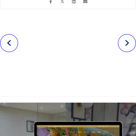
Avant
Suivant
Wizzas,
Eshop Assurcam
plateforme
Pro : se
digitale
démarquer pour
d’achats
augmenter les
groupés en
ventes
assurance
Nos autres projets ...