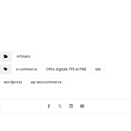
Artisans
e-commerce
Offre digitale TPE et PME
site
wordpress
wp woocommerce
Avant
Suivant