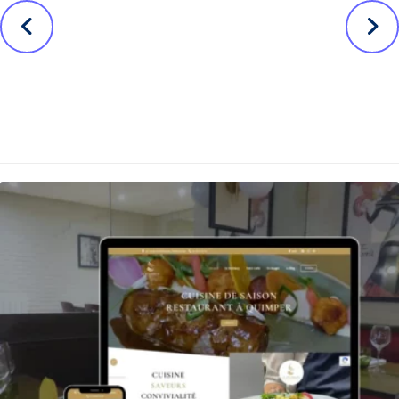
Élection
Mission AMOA
municipale : Kit
Web pour Le
de campagne
site officiel de
digitale
LA SPA
Nos autres projets ...