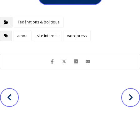
Fédérations & politique
amoa
site internet
wordpress
Suivant
Avant
Site Vitrine du
Site de vente
salon Nuance
en ligne de vins
coiffure à
australiens
Quimper
Nos autres projets ...