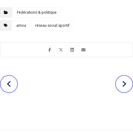
Fédérations & politique
amoa
réseau social sportif
Suivant
Avant
Élection
Banque BCP :
municipale : Kit
Magazine
de campagne
interne digital
digitale
Nos autres projets ...