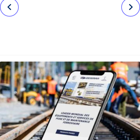
Banque BCP :
monde de DS
Magazine
Avocats en
interne digital
Drupal 8
Nos autres projets ...