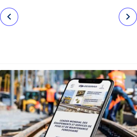
Avant
Suivant
Refonte du
Tennis Digital
dispositif web
Day dans les
de l’Unis avec
clubs des Hauts
Drupal 8
de Seine
Nos autres projets ...