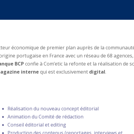
cteur économique de premier plan auprès de la communaut
’origine portugaise en France avec un réseau de 68 agences, 
anque BCP
confie à Com’etic la refonte et la réalisation de s
agazine interne
qui est exclusivement
digital
.
PRESTATIONS
Réalisation du nouveau concept éditorial
Animation du Comité de rédaction
Conseil éditorial et editing
Production des contenus (reportages, interviews et