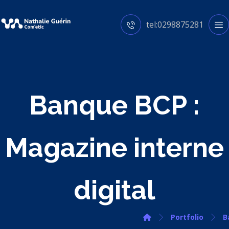
tel:0298875281
Banque BCP :
Magazine interne
digital
Portfolio
B