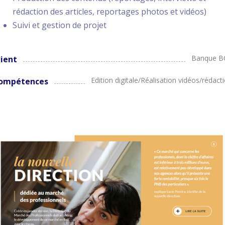
rédaction des articles, reportages photos et vidéos)
Suivi et gestion de projet
Banque B
lient
Edition digitale/Réalisation vidéos/rédact
ompétences