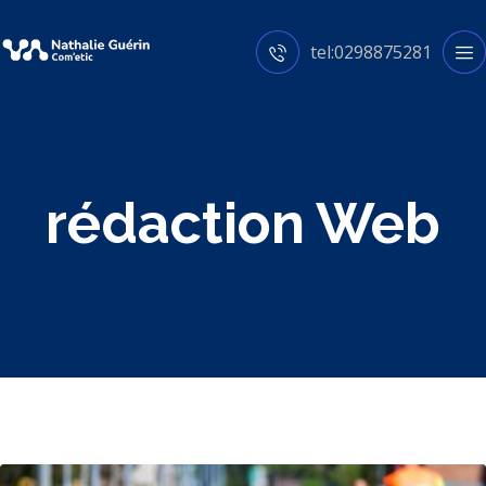
tel:0298875281
rédaction Web