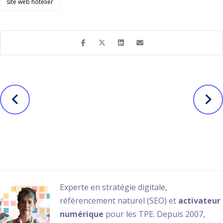
site web hôtelier
Avant
Suivant
Une série de
Développer son
vidéos motion
business avec le
pour Faurecia
Web
Nathalie Guérin
Author posts
Experte en stratégie digitale,
référencement naturel (SEO) et
activateur
numérique
pour les TPE. Depuis 2007,