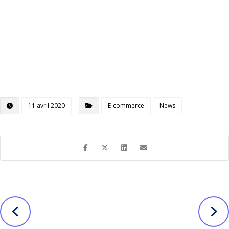
11 avril 2020
E-commerce
News
Avant
Suivant
Offre digitale
Quel est prix
TPE : Des
réel d’un site e-
clients
commerce ?