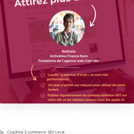
Coaching SEO local : les bons leviers pour
développer votre entreprise
Coaching
,
E-commerce
,
SEO Local