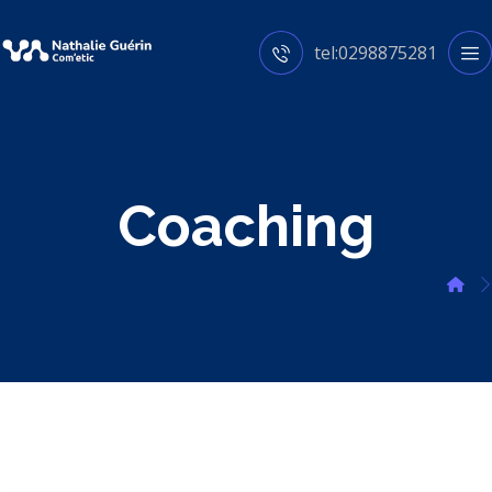
tel:0298875281
Coaching