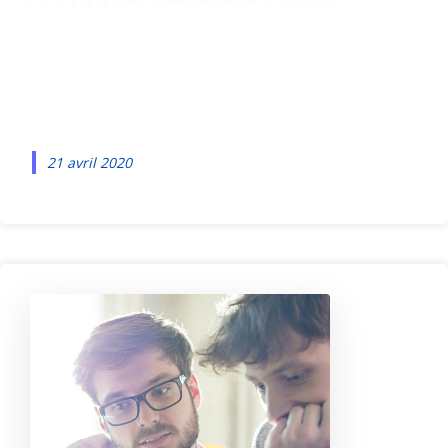
conseils pour
réussir !
21 avril 2020
Q
u