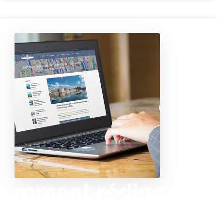
C
o
mment rédiger