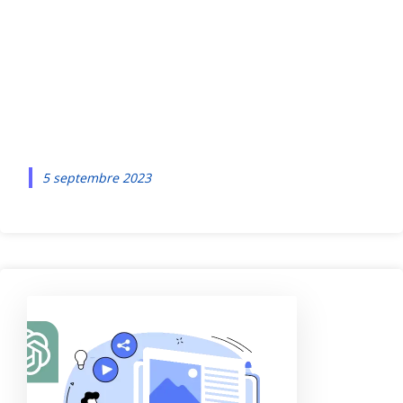
présence locale
grâce à Google
My Business
5 septembre 2023
C
h