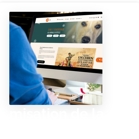
O
p
ti
misation de la
recherche du site