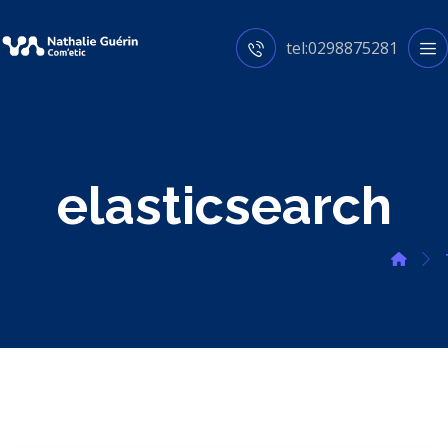
tel:0298875281
elasticsearch