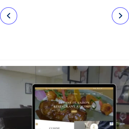
Avant
Suivant
Création du
Site web d’Ar
site de la
Gazeg Vaen,
crêperie du
élevage de
Frugy
Leonbergs
Nos autres projets ...