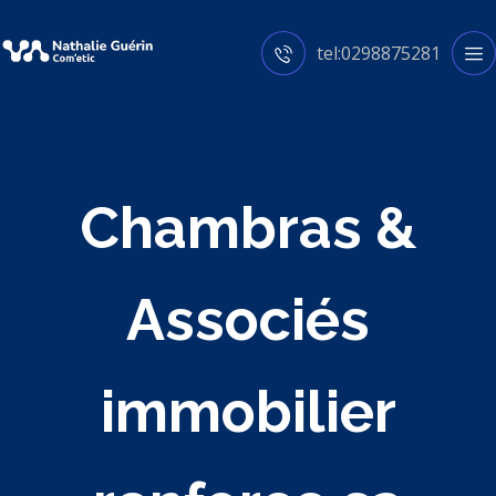
tel:0298875281
Chambras &
Associés
immobilier