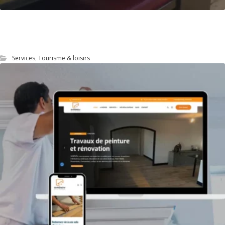
Site Web du restaurant Le Steinway à
Quimper
Services
,
Tourisme & loisirs