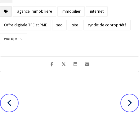
agence immobilière
immobilier
internet
Offre digitale TPE et PME
seo
site
syndic de copropriété
wordpress
Avant
Création du
Suivant
site de Vanina
Vidéo : Le bilan
Muracciole,
digital de PSA
créateur-
Group
parfumeur