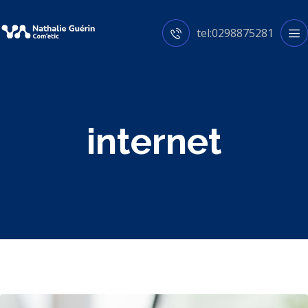
tel:0298875281
internet