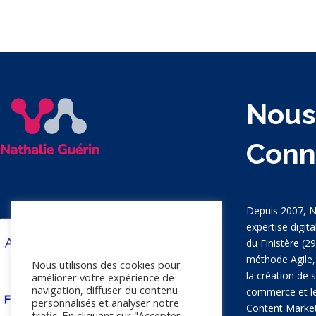
Nou
Conn
Depuis 2007, N
expertise digit
Nous apprécions votre vie
du Finistère (2
privée
méthode Agile
Nous utilisons des cookies pour
la création de si
améliorer votre expérience de
navigation, diffuser du contenu
commerce et le
personnalisés et analyser notre
Content Market
trafic. En cliquant sur "Accepter