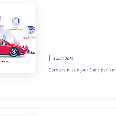
Motion Desi
le projet C
Faurecia
3 août 2019
Dernière mise à jour 5 ans par Natha