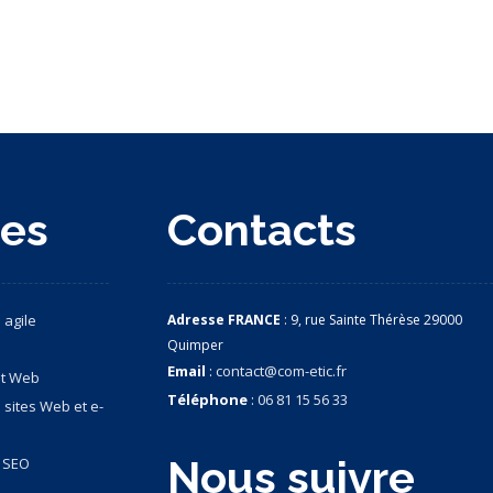
ces
Contacts
 agile
Adresse FRANCE
: 9, rue Sainte Thérèse 29000
Quimper
Email
:
contact@com-etic.fr
nt Web
Téléphone
:
06 81 15 56 33
 sites Web et e-
Nous suivre
& SEO