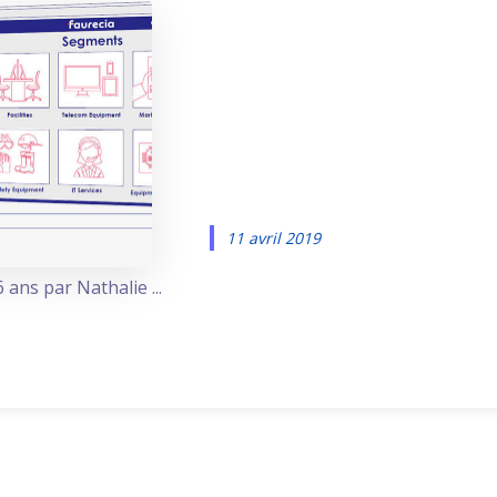
Une série d
vidéos moti
Faurecia
11 avril 2019
 ans par Nathalie ...