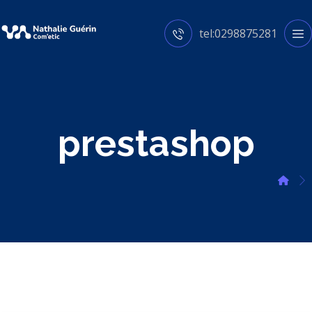
tel:0298875281
prestashop