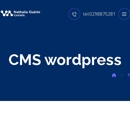
tel:0298875281
CMS wordpress
T