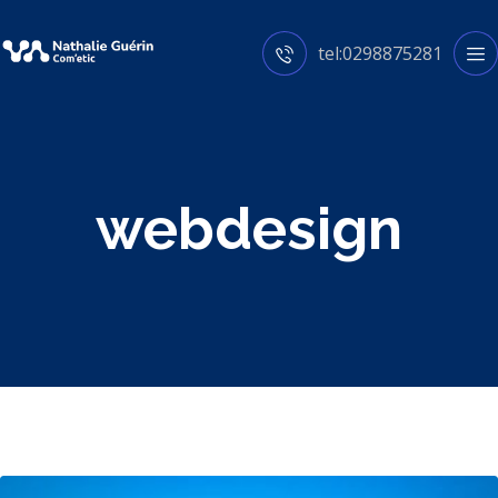
tel:0298875281
webdesign