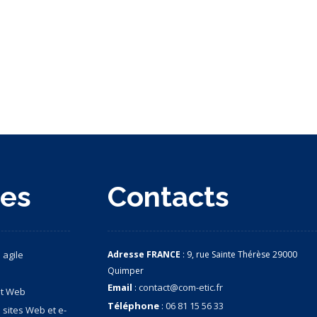
ces
Contacts
 agile
Adresse FRANCE
: 9, rue Sainte Thérèse 29000
Quimper
Email
:
contact@com-etic.fr
nt Web
Téléphone
:
06 81 15 56 33
 sites Web et e-