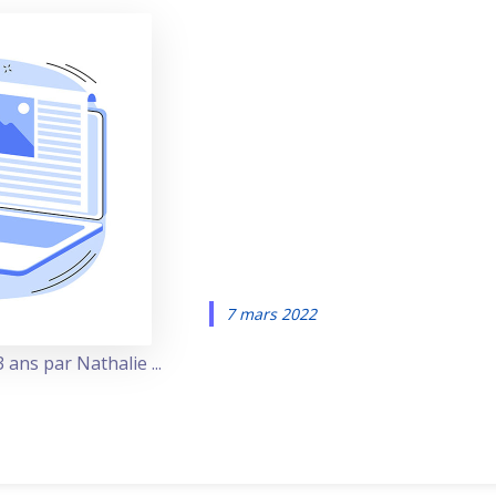
Comment a
votre
référencem
avec Googl
7 mars 2022
 ans par Nathalie ...