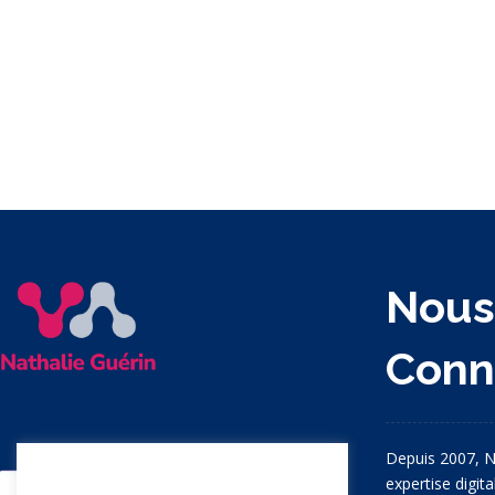
Nou
Conn
Depuis 2007, N
expertise digit
Nous apprécions votre vie