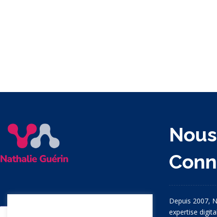
Nou
Conn
Depuis 2007, N
expertise digit
Nous apprécions votre vie