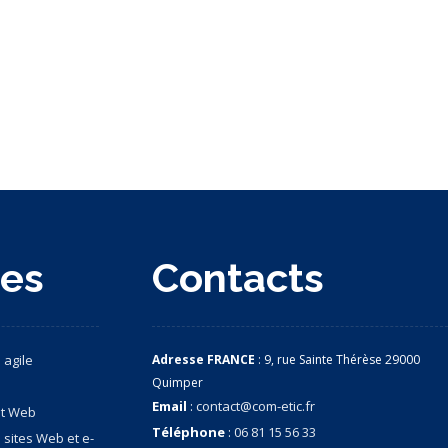
ces
Contacts
 agile
Adresse FRANCE
: 9, rue Sainte Thérèse 29000
Quimper
Email
:
contact@com-etic.fr
nt Web
Téléphone
:
06 81 15 56 33
 sites Web et e-