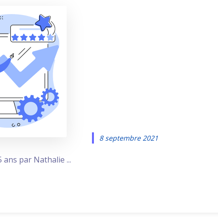
Google cha
mode de
génération 
titres de pa
8 septembre 2021
 ans par Nathalie ...